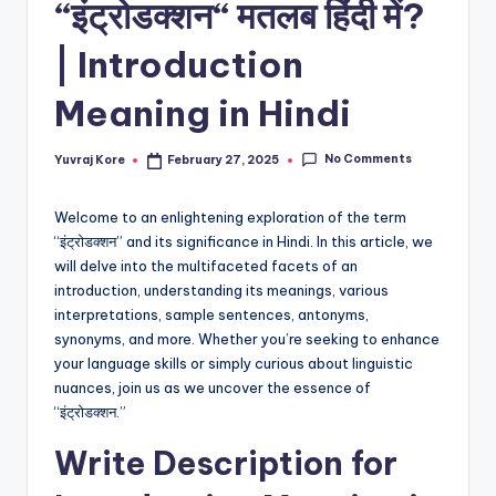
“इंट्रोडक्शन“ मतलब हिंदी में?
t
| Introduction
Meaning in Hindi
No Comments
Yuvraj Kore
February 27, 2025
Posted
by
Welcome to an enlightening exploration of the term
“इंट्रोडक्शन” and its significance in Hindi. In this article, we
will delve into the multifaceted facets of an
introduction, understanding its meanings, various
interpretations, sample sentences, antonyms,
synonyms, and more. Whether you’re seeking to enhance
your language skills or simply curious about linguistic
nuances, join us as we uncover the essence of
“इंट्रोडक्शन.”
Write Description for