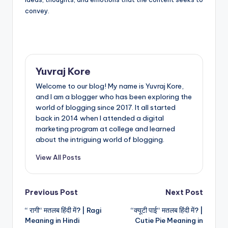
convey.
Yuvraj Kore
Welcome to our blog! My name is Yuvraj Kore,
and I am a blogger who has been exploring the
world of blogging since 2017. It all started
back in 2014 when I attended a digital
marketing program at college and learned
about the intriguing world of blogging.
View All Posts
Post
Previous Post
Next Post
“ रागी“ मतलब हिंदी में? | Ragi
“क्यूटी पाई“ मतलब हिंदी में? |
navigation
Meaning in Hindi
Cutie Pie Meaning in