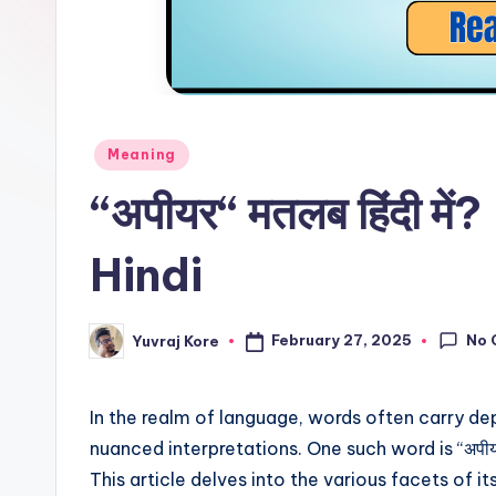
l
F
a
c
Posted
Meaning
in
“अपीयर“ मतलब हिंदी म
t
Hindi
No 
February 27, 2025
Yuvraj Kore
Posted
by
In the realm of language, words often carry de
nuanced interpretations. One such word is “अपीय
This article delves into the various facets of it