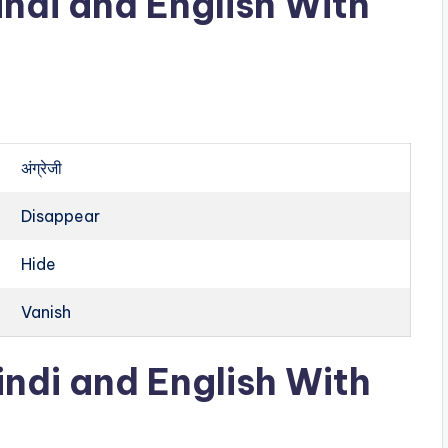
ndi and English With
अंग्रेजी
Disappear
Hide
Vanish
ndi and English With