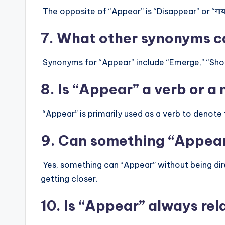
The opposite of “Appear” is “Disappear” or “गायब
7. What other synonyms c
Synonyms for “Appear” include “Emerge,” “Show,
8. Is “Appear” a verb or a
“Appear” is primarily used as a verb to denote 
9. Can something “Appear
Yes, something can “Appear” without being dire
getting closer.
10. Is “Appear” always re