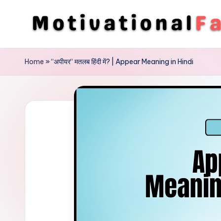
Skip
to
M
Direction
content
To
o
Home
»
“अपीयर“ मतलब हिंदी में? | Appear Meaning in Hindi
Achieve
ti
Success
v
a
ti
o
n
a