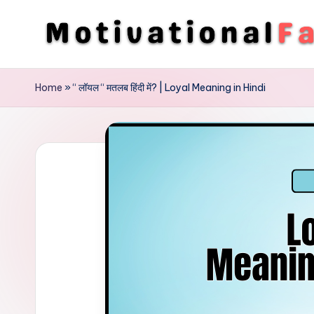
Skip
to
M
Direction
content
To
o
Home
»
“ लॉयल “ मतलब हिंदी में? | Loyal Meaning in Hindi
Achieve
ti
Success
v
a
ti
o
n
a