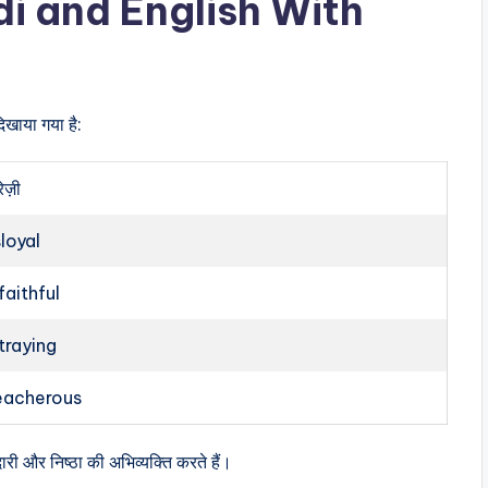
i and English With
िखाया गया है:
रेज़ी
sloyal
faithful
traying
eacherous
री और निष्ठा की अभिव्यक्ति करते हैं।