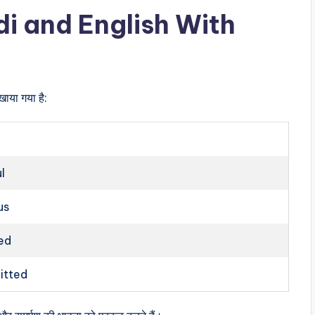
i and English With
खाया गया है:
ul
us
ed
tted