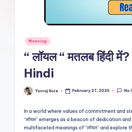
l
F
a
c
Posted
Meaning
in
“ लॉयल “ मतलब हिंदी म
t
Hindi
No 
February 27, 2025
Yuvraj Kore
Posted
by
In a world where values of commitment and st
“लॉयल” emerges as a beacon of dedication and tr
multifaceted meanings of “लॉयल” and explore th