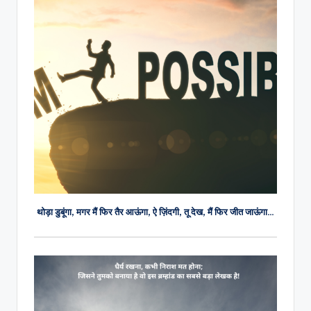
थोड़ा डुबूंगा, मगर मैं फिर तैर आऊंगा, ऐ ज़िंदगी, तू देख, मैं फिर जीत जाऊंगा…