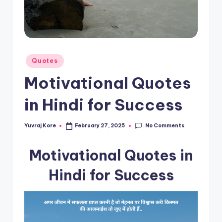
t
Posted
Quotes
in
Motivational Quotes
in Hindi for Success
No Comments
Yuvraj Kore
February 27, 2025
Posted
by
Motivational Quotes in
Hindi for Success