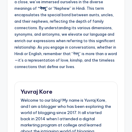
a close, we’ve immersed ourselves in the diverse
meanings of
“नेफ्यू”
or “Nephew” in Hindi. This term
encapsulates the special bond between aunts, uncles,
and their nephews, reflecting the depth of family
connections. By understanding its various dimensions,
synonyms, and antonyms, we elevate our language and
enrich our expressions when referring to this significant
relationship. As you engage in conversations, whether in
Hindi or English, remember that “नेफ्यू” is more than a word
—it’s a representation of love, kinship, and the timeless
connections that define our lives.
Yuvraj Kore
Welcome to our blog! My name is Yuvraj Kore,
and I am a blogger who has been exploring the
world of blogging since 2017. It all started
back in 2014 when I attended a digital
marketing program at college and learned
about the intriguing world of blogging.