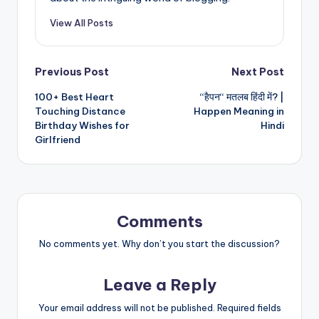
View All Posts
Post
Previous Post
Next Post
100+ Best Heart
“हैपन“ मतलब हिंदी में? |
navigation
Touching Distance
Happen Meaning in
Birthday Wishes for
Hindi
Girlfriend
Comments
No comments yet. Why don’t you start the discussion?
Leave a Reply
Your email address will not be published.
Required fields