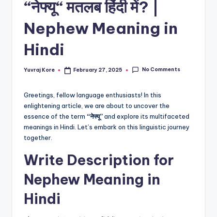
“नेफ्यू“ मतलब हिंदी में? |
t
Nephew Meaning in
Hindi
No Comments
Yuvraj Kore
February 27, 2025
Posted
by
Greetings, fellow language enthusiasts! In this
enlightening article, we are about to uncover the
essence of the term
“नेफ्यू”
and explore its multifaceted
meanings in Hindi. Let’s embark on this linguistic journey
together.
Write Description for
Nephew Meaning in
Hindi