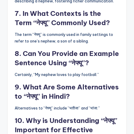
describing a nephew, fostering richer communication.
7. In What Contexts is the
Term “नेफ्यू” Commonly Used?
The term “नेफ्यू” is commonly used in family settings to
refer to one’s nephew, a son of a sibling.
8. Can You Provide an Example
Sentence Using “नेफ्यू”?
Certainly, “My nephew loves to play football.”
9. What Are Some Alternatives
to “नेफ्यू” in Hindi?
Alternatives to “नेफ्यू” include “भतीजा” and “भांजा.”
10. Why is Understanding “नेफ्यू”
Important for Effective